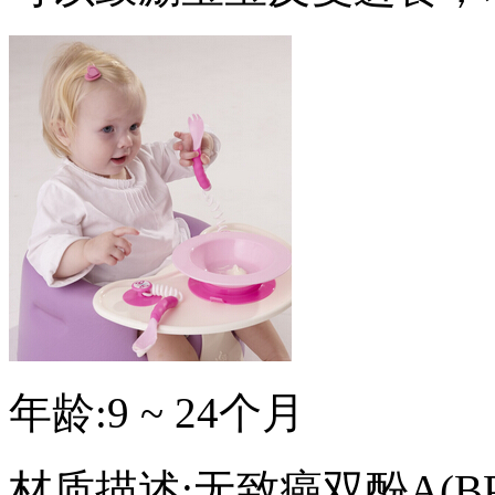
年龄:9 ~ 24个月
材质描述:无致癌双酚A(BP