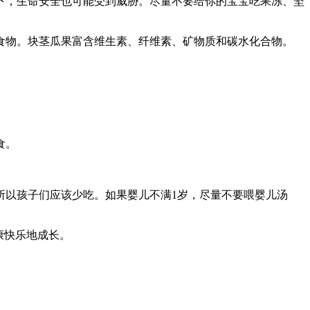
下，生命安全也可能受到威胁。尽量不要给你的宝宝吃果冻、坚
食物。块茎瓜果富含维生素、纤维素、矿物质和碳水化合物。
食。
所以孩子们应该少吃。如果婴儿不满1岁，尽量不要喂婴儿汤
康快乐地成长。