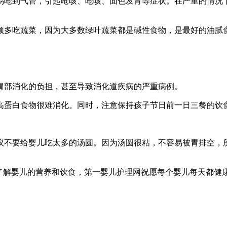
易呛到气管，引起呛咳、呛咳、面色发青等症状。在严重的情况
须多吃蔬菜，因为大多数绿叶蔬菜都是碱性食物，是最好的油腻
胃部消化的负担，甚至导致消化道疾病的严重病例。
高蛋白食物很难消化。同时，注意保持孩子节日前一日三餐的饮
议不要给婴儿吃太多的汤圆。因为汤圆很粘，不容易被胃排空，
了解婴儿的营养和饮食，第一婴儿护理网祝愿每个婴儿每天都健